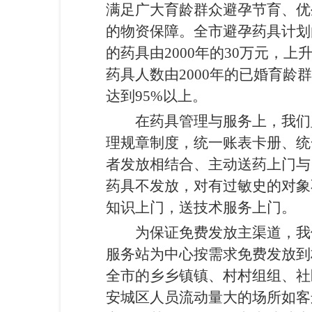
满足广大育龄群众避孕节育、优
的物资保障。全市避孕药具计划
的药具由
2000
年的
30
万元，上
药具人数由
2000
年的已婚育龄群
达到
95%
以上。
在药具管理与服务上，我们坚
理规章制度，统一账表卡册、统
者发放相结合、主动送药上门与
药具不发放，对有过敏史的对象
知识上门，送技术服务上门。
为保证免费发放主渠道，我
服务站为中心按需求免费发放到
全市的乡乡镇镇、村村组组、社
安城区人员流动量大的场所如客