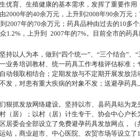
生优育、生殖健康的基本需求，发挥了重要作用
由
2000
年的
40
余万元，上升到
2008
年
90
余万元；
升到
2007
年的
70
余万元；药具品种由过去的
10
多个
众
1.2%
，上升到
2007
年的
7%
。目前全市的药具
持以人为本，做到“四个统一”、“三个结合”、“
一业务培训教材、统一药具工作考核评估标准；
自动领取相结合；定期发放与不定期开展发放活
不发，对患有重大疾病的对象不发；送避孕药具
们狠抓发放网络建设。坚持以市、县药具站为龙
村（居）；以村（居）计生专干、协会中心户长
区居委会全部设立了免费避孕药具发放网点，（
运站，商业超市、中心医院、农贸市场等设立了