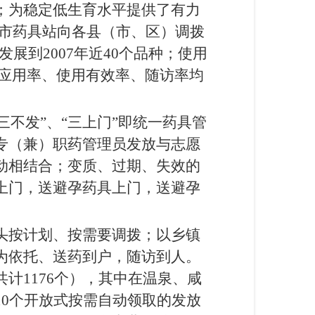
；为稳定低生育水平提供了有力
市药具站向各县（市、区）调拨
发展到
2007
年近
40
个品种；使用
应用率、使用有效率、随访率均
三不发”、“三上门”即统一药具管
专（兼）职药管理员发放与志愿
动相结合；变质、过期、失效的
上门，送避孕药具上门，送避孕
头按计划、按需要调拨；以乡镇
为依托、送药到户，随访到人。
共计
1176
个），其中在温泉、咸
10
个开放式按需自动领取的发放