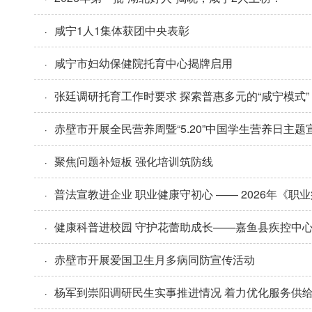
咸宁1人1集体获团中央表彰
·
咸宁市妇幼保健院托育中心揭牌启用
·
张廷调研托育工作时要求 探索普惠多元的“咸宁模式”
·
赤壁市开展全民营养周暨“5.20”中国学生营养日主题
·
聚焦问题补短板 强化培训筑防线
·
普法宣教进企业 职业健康守初心 —— 2026年《
·
健康科普进校园 守护花蕾助成长——嘉鱼县疾控中心
·
赤壁市开展爱国卫生月多病同防宣传活动
·
杨军到崇阳调研民生实事推进情况 着力优化服务供给
·