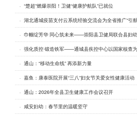
“楚超”燃爆崇阳！卫健“健康护航队”已就位
·
湖北通城疫苗支付云系统经验交流会为全省推广“引航
·
巾帼绽芳华 同心筑未来——崇阳县卫健局联合县妇
·
强化质控·锻造铁军——通城县疾控中心以国家核查
·
通山：“移动生命线” 再添新力量
·
嘉鱼：康泰医院开展“三八”妇女节关爱女性健康活动
·
通山：2026年全县卫生健康工作会议召开
·
咸安妇幼：春节里的温暖坚守
·