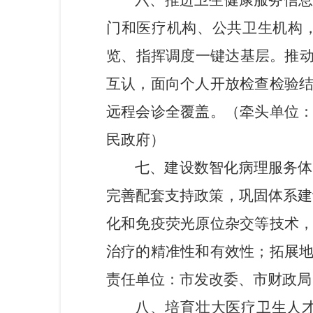
六
、推进
卫生健康服务
信
门和医疗机构、公共卫生机构
览、指挥调度一键达基层。推动
互认
，
面向
个人
开放检查检验
远程会诊全覆盖。（
牵头单位
民政府
）
七
、建设数智化病理服务体
完善配套支持政策，巩固体系建
化和免疫荧光原位杂交等技术
治疗的精准性和有效性；拓展
责任单位：市发改委、市财政局
八
、培育壮大医疗卫生人