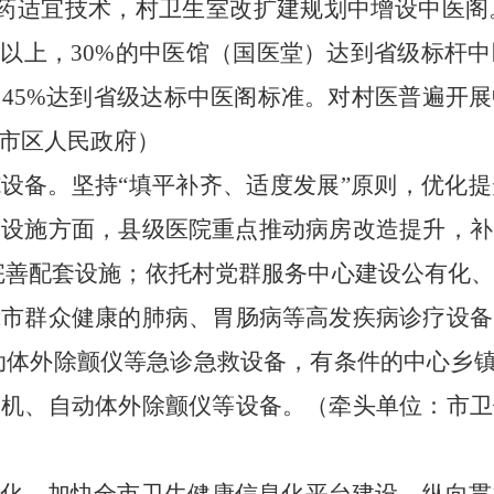
医药适宜技术，村卫生室改扩建规划中增设中医阁。
%以上，30%的中医馆（国医堂）达到省级标杆
45%达到省级达标中医阁标准。
对村医普遍开展
市区人民政府
）
施设备。
坚持“填平补齐、适度发展”原则，优化
础设施方面，县级医院重点推动病房改造提升，补
完善配套设施
；依托村党群服务中心建设公有化
我市群众健康的肺病、胃肠病等高发疾病诊疗设备
动体外除颤仪等急诊急救设备
，有条件的中心乡镇
图机、自动体外除颤仪
等设备。（
牵头单位：市卫