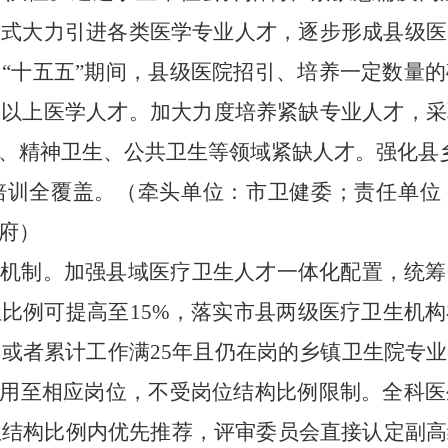
方式大力引进各类医学专业人才，逐步形成县级医
“十五五”期间，县级医院招引、培养
一定数量的
及以上医学人才。
加大力度培养紧缺专业人才，
采
、
精神卫生、
公共卫生
等领域紧缺人才
。
强化县
培训全覆盖
。（
牵头单位：市卫健委
；
责任单位
府
）
用机制
。
加强县域医疗卫生人才一体化配置，
统筹
比例可提高至15%
，
落实市县
两
级
医疗卫生机构
年或
者
累计工作满25年且仍在岗的乡镇卫生院专
聘用至相应岗位，不受岗位结构比例限制。全科
位结构比例内优先推荐，评审委员会直接认定副