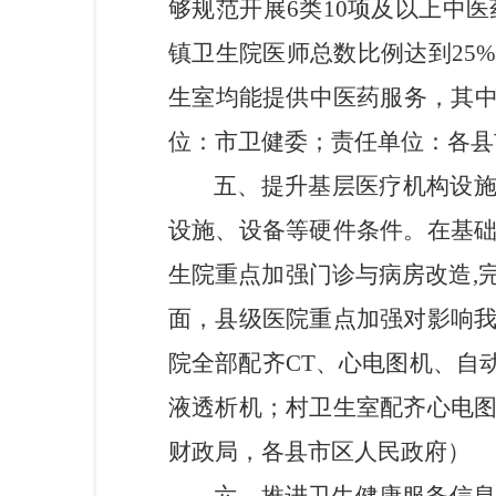
够
规范开展6类10项及以上中
镇卫生院
医师总数比例达到25
生室均能提供中医药服务，其中
位：市卫健委
；
责任单位：各县
五、提升基层医疗机构设
设施、设备等硬件条件。在基
生院重点加强门诊与病房改造
,
面，
县级医院重点加强对影响
院全部配齐
CT、心电图机、自
液透析机
；村卫生室配齐
心电
财政局，各县市区人民政府
）