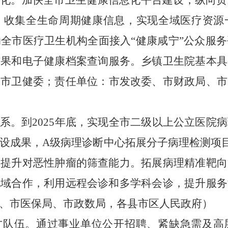
息化
。
加快全市
卫生健康
信息化平台建设，纵向贯
，
收集全生命周期健康信息，
实现全域医疗资源
全市医疗卫生机构全面接入“健康咸宁”公众服
结果
和电子健康档案查询
服务
。
乡镇卫生院基本具
：市卫健委
；
责任单位：市发改委、市财政局、市
系
。
到2025年底，实现全市二级以上公立医院
设成果，A级病理诊断中心拓展分子病理检测项
，提升对恶性肿瘤的筛查能力。拓展病理精准靶向
地域合作，利用远程会诊和多学科会诊，提升服务
、市医保局、市政数局，各县市区人民政府
）
才队伍
。
通过事业单位公开招聘、紧缺急需及高